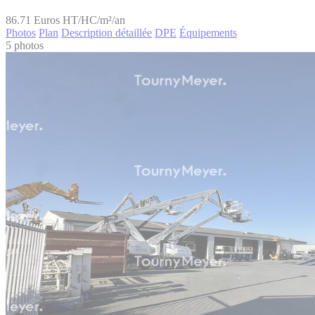
86.71
Euros HT/HC/m²/an
Photos
Plan
Description détaillée
DPE
Équipements
5 photos