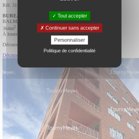
Réf. 31.3187
BUREAUX
Tout accepter
BALMA
2
Continuer sans accepter
364m
À louer
Personnaliser
Découvrir l'offre
Politique de confidentialité
Découvrir BUREAUX