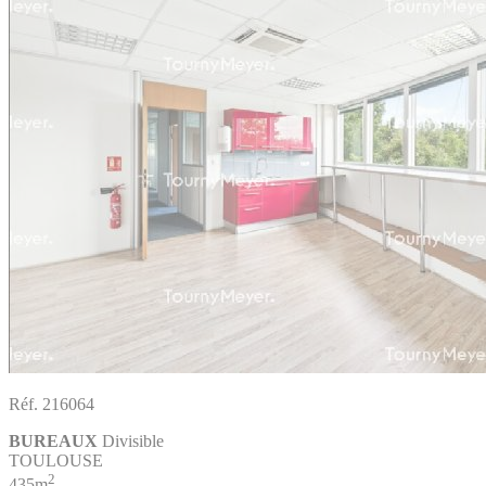
Réf. 216064
BUREAUX
Divisible
TOULOUSE
2
435m