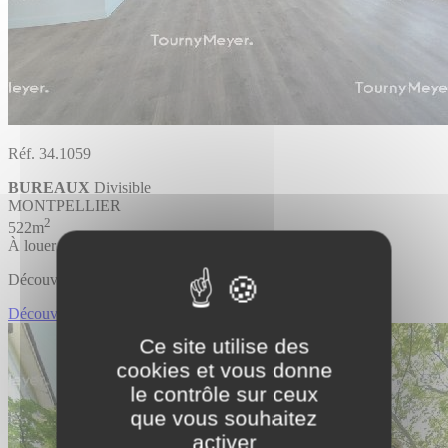
Réf. 34.1059
BUREAUX
Divisible
MONTPELLIER
2
522m
À louer
Découvrir l'offre
Découvrir BUREAUX
Ce site utilise des
cookies et vous donne
le contrôle sur ceux
que vous souhaitez
activer