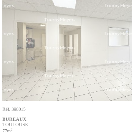
Réf. 398015
BUREAUX
TOULOUSE
2
77m