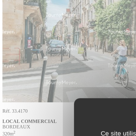
Réf. 33.4170
LOCAL COMMERCIAL
BORDEAUX
2
Ce site util
320m