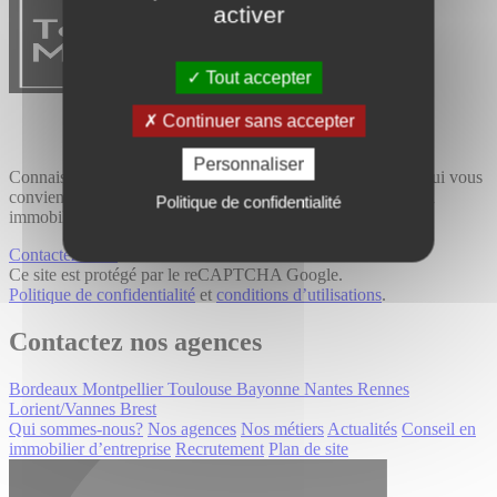
activer
Tout accepter
Continuer sans accepter
Personnaliser
Connaissance du terrain et expertise métier, trouvez le bien qui vous
convient avec Tourny Meyer, cabinet de conseil spécialisé en
Politique de confidentialité
immobilier professionnel.
Contactez-nous
Ce site est protégé par le reCAPTCHA Google.
Politique de confidentialité
et
conditions d’utilisations
.
Contactez nos agences
Bordeaux
Montpellier
Toulouse
Bayonne
Nantes
Rennes
Lorient/Vannes
Brest
Qui sommes-nous?
Nos agences
Nos métiers
Actualités
Conseil en
immobilier d’entreprise
Recrutement
Plan de site