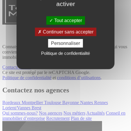
activer
Tout accepter
Continuer sans accepter
Personnaliser
Connaissance du terrain et expertise métier, trouvez le bien qui vous
convient avec Tourny Meyer, cabinet de conseil spécialisé en
Politique de confidentialité
immobilier professionnel.
Contactez-nous
Ce site est protégé par le reCAPTCHA Google.
Politique de confidentialité
et
conditions d’utilisations
.
Contactez nos agences
Bordeaux
Montpellier
Toulouse
Bayonne
Nantes
Rennes
Lorient/Vannes
Brest
Qui sommes-nous?
Nos agences
Nos métiers
Actualités
Conseil en
immobilier d’entreprise
Recrutement
Plan de site